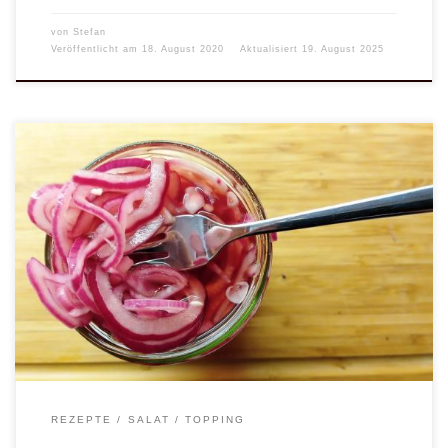
von
Stefan
Veröffentlicht am
18. August 2020
Aktualisiert
19. August 2025
Nicht nur optisch ein Hingucker! Sondern auch Geschmacklich
eine Berreicherung für jedes Grillfleisch. Auch als Topping für
euren Lieblings-Burger, sind eingelegte Rote Zwiebeln ideal.
REZEPTE
SALAT
TOPPING