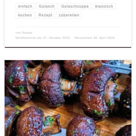
einfach
Gulasch
Gulaschsuppe
klassisch
kochen
Rezept
zubereiten
von
Stefan
Veröffentlicht am
27. Oktober 2023
Aktualisiert
26. April 2024
Wenn du auf der Suche nach einem einfachen und köstlichen
vegetarischen Gericht für dein nächstes Grillfest bist, dann sind
diese gegrillte Champignonspieße genau das Richtige für dich! Die
Kombination aus saftigen Champignons und würziger Marinade
sorgt für ein Geschmackserlebnis, das auch Fleischliebhaber
überzeugen wird. Das Rezept ist einfach und schnell zubereitet,
sodass du genügend Zeit hast, um dich um andere […]