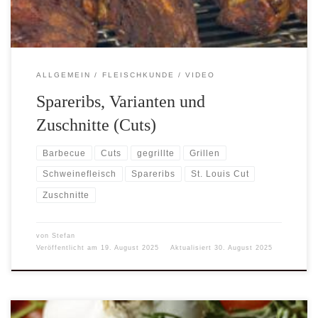
ALLGEMEIN
FLEISCHKUNDE
VIDEO
Spareribs, Varianten und
Zuschnitte (Cuts)
Barbecue
Cuts
gegrillte
Grillen
Schweinefleisch
Spareribs
St. Louis Cut
Zuschnitte
von
Stefan
Veröffentlicht am
19. August 2025
Aktualisiert
30. August 2025