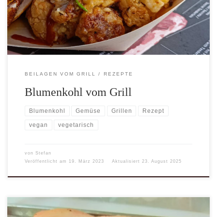
begeistern.
BEILAGEN VOM GRILL
REZEPTE
Blumenkohl vom Grill
Blumenkohl
Gemüse
Grillen
Rezept
vegan
vegetarisch
von
Stefan
Veröffentlicht am
19. März 2023
Aktualisiert
23. August 2025