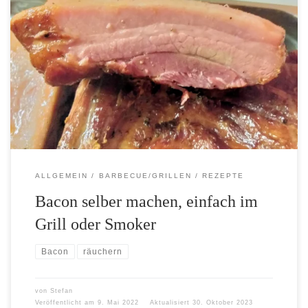
Ab und zu werde ich gefragt, warum denn beim Grillen der Bacon
so gut schmeckt? Das ist ganz einfach: selber machen! Um den
Bacon herzustellen, benötigt Ihr keine besonderen Kenntnisse, es
brauch dazu nur Schweinebauch, Salz, Gewürze und etwas
Geduld. Mit den Gewürzen könnt Ihr auch experimentieren und
euren ganz eigenen Bacon-Flavor zu kreieren. Ersetzt zum Beispiel
in meinem Rezept […]
ALLGEMEIN
BARBECUE/GRILLEN
REZEPTE
Bacon selber machen, einfach im
Grill oder Smoker
Bacon
räuchern
von
Stefan
Veröffentlicht am
9. Mai 2022
Aktualisiert
30. Oktober 2023