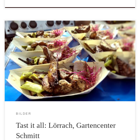
Bilder Impressionen vom Tast it all bei Gartencenter Schmitt in
Lörrach. Das Gartencenter Schmitt findet Ihr im Internet, zur
Homepage, das Center hat eine gut sortierter Grillabteilung, dort
sind deutlich mehr Grills und Zubehör zu finden als online auf der
Homepage. Ein Besucht lohnt sich, wenn Ihr mal in der Nähe seid.
Gute Beratung findet Ihr dort auf jeden Fall. […]
BILDER
Tast it all: Lörrach, Gartencenter
Schmitt