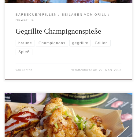
BARBECUE/GRILLEN
BEILAGEN VOM GRILL
REZEPTE
Gegrillte Champignonspieße
braune
Champignons
gegrillte
Grillen
Spieß
von
Stefan
Veröffentlicht am
27. März 2023
Insgesamt ist dieser Blumenkohl vom Grill ein einfaches, aber
leckeres Gericht, das jeden Geschmack befriedigt. Ob als Beilage
oder als Hauptgericht, dieser Blumenkohl wird jeden am Tisch