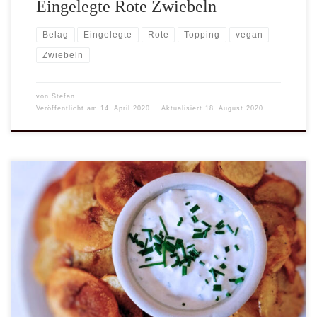
Eingelegte Rote Zwiebeln
Belag
Eingelegte
Rote
Topping
vegan
Zwiebeln
von
Stefan
Veröffentlicht am
14. April 2020
Aktualisiert
18. August 2020
Sour Cream passt nicht nur zu Backed Potatos, sondern zu jeder
Art von Kartoffeln, egal ob gekocht, gebraten oder gebacken. Was
wir in Deutschland unter Sour Cream verstehen ist allerdings etwas
anderes als der Amerikaner damit verbindet. Unter dem Begriff
assoziiert er schlicht und ergreifen etwas ähnliches das wir als
Schmand oder Sauerrahm kennen, nur kein zubereiteter Dip. US-
amerkanische Sour […]