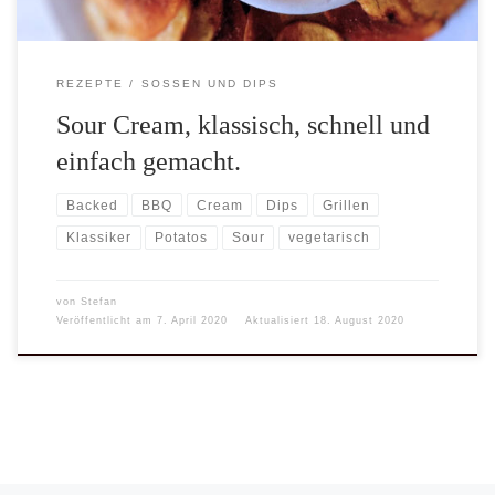
REZEPTE
SOSSEN UND DIPS
Sour Cream, klassisch, schnell und
einfach gemacht.
Backed
BBQ
Cream
Dips
Grillen
Klassiker
Potatos
Sour
vegetarisch
von
Stefan
Veröffentlicht am
7. April 2020
Aktualisiert
18. August 2020