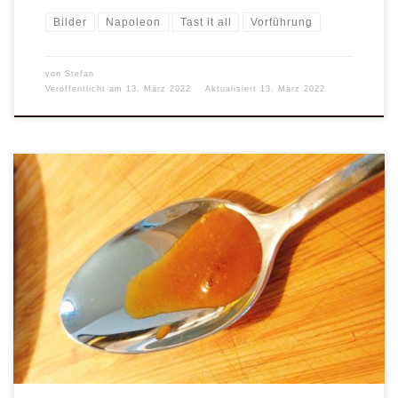
Bilder
Napoleon
Tast it all
Vorführung
von
Stefan
Veröffentlicht am
13. März 2022
Aktualisiert
13. März 2022
Diese Honig Senf Sauce habe ich bereits seit Jahren in meiner
Rezeptsammlung. Das hat den einfachen Grund, dass sie schnell,
einfach gemacht ist und lecker schmeckt. Verwenden könnt Ihr die
Sauce ganz klassisch für gegrilltes und zum Fondue. Außerdem
könnt Ihr sie auch zum Bepinseln von Chicken-Wings benutzen,
um diese gegen Schluss zusätzlich zu aromatisieren. Auch für
Wraps oder für […]