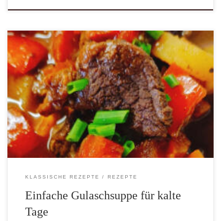
An kalten Tagen ist eine kräftige Gulaschsuppe ideal, um wieder
Energie zu tanken, sie wärmt von innen und gibt dir ein
behagliches und zufriedenes Gefühl. Die Gulaschsuppe ist
definitive ein herzhaftes und wärmendes Gericht und eine köstliche
Spezialität, die ihren Ursprung in der ungarischen Küche hat. Der
Eintopf wird traditionell mit saftigen Rindfleischstücken,
Zwiebeln, Paprika, und Gewürzen zubereitet. Die Ursprünge […]
KLASSISCHE REZEPTE
REZEPTE
Einfache Gulaschsuppe für kalte
Tage