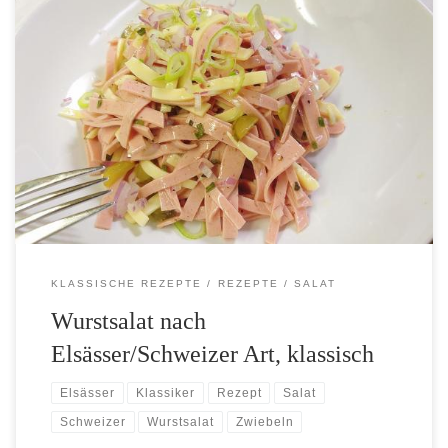
Für heiße Sommertage gibt es fast nichts besseres als einen
Wurstsalat zum Essen. Ganz egal ob klassisch, Wurstsalat nach
Elsässer Art oder andere Variationen, z. B. mit Paprika. Ein
Wurstsalat klassisch ist schnell gemacht und günstig. Der einzigste
„tricky“ Teil ist die Salatsauce. Mit dieser steht und fällt der
Geschmack. Spart hier nicht an der Qualität der Zutaten, ein guter
[…]
KLASSISCHE REZEPTE
REZEPTE
SALAT
Wurstsalat nach
Elsässer/Schweizer Art, klassisch
Elsässer
Klassiker
Rezept
Salat
Schweizer
Wurstsalat
Zwiebeln