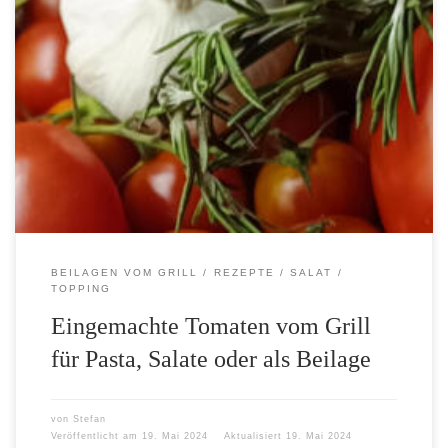
Die eingemachte Tomaten sind vielfältig verwendbar. Kalt als
Belag für Bruschetta oder zum Salate verfeinern. Frisch zubereitet,
vom Grill oder aus dem Backofen, einfach direkt unter heiße Pasta
mischen. Sie eignen sich auch super als Beilage zu Gegrilltem. Du
kannst sie auch in Reispfannen zum Verfeinern verwenden. Der
Fantasie, wie man mit den eingemachte Tomaten einsetzen kann,
sind keine Grenzen […]
BEILAGEN VOM GRILL
REZEPTE
SALAT
TOPPING
Eingemachte Tomaten vom Grill
für Pasta, Salate oder als Beilage
von
Stefan
Veröffentlicht am
19. Mai 2024
Aktualisiert
19. Mai 2024