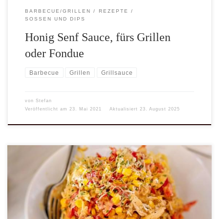
BARBECUE/GRILLEN
REZEPTE
SOSSEN UND DIPS
Honig Senf Sauce, fürs Grillen
oder Fondue
Barbecue
Grillen
Grillsauce
von
Stefan
Veröffentlicht am
23. Mai 2021
Aktualisiert
23. August 2025
Pasta-Saucen müssen nicht immer zwangläufig mit Italien zu tun
haben. Die Puten Paprika Sauce mit Mais ist so eine Nudel-Sauce.
Die Sauce mache ich jetzt seit ca. 30 Jahren immer mal wieder,
leider fällt mir die Quelle nicht mehr ein. Es war in einer