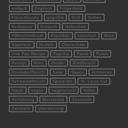
einfach
Englisch
Fingerfood
Fleischkunde
gegrillte
Grill
Grillen
Grillsauce
Gulasch
Hähnchen
Hähnchenbrust
Klassiker
klassisch
Mais
Napoleon
Nudeln
Oberschale
One Pan Recipe
Paprika
Pasta
Puten
Rezept
Rind
Rinder
Rindfleisch
Rouladenfleisch
Salat
Sauce
schmoren
Schweinefleisch
Spareribs
St. Louis Cut
Steak
vegan
vegetarisch
Video
Vorführung
Wurstsalat
Zuschnitt
Zwiebeln
übersetzung