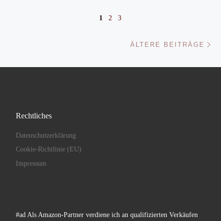
Beitragsnavigation
1
2
3
Äl
ÄLTERE BEITRÄGE
Rechtliches
Datenschutzerklärung
Cookie-Richtlinie (EU)
Impressum
#ad Als Amazon-Partner verdiene ich an qualifizierten Verkäufen