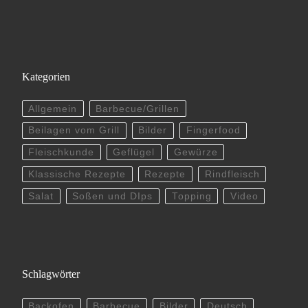
Kategorien
Allgemein
Barbecue/Grillen
Beilagen vom Grill
Bilder
Fingerfood
Fleischkunde
Geflügel
Gewürze
Klassische Rezepte
Rezepte
Rindfleisch
Salat
Soßen und DIps
Topping
Video
Schlagwörter
Backofen
Barbecue
Bilder
Deutsch