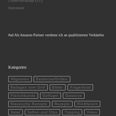
Cookie-Richtlinie (EU)
Impressum
#ad Als Amazon-Partner verdiene ich an qualifizierten Verkäufen
Kategorien
Allgemein
Barbecue/Grillen
Beilagen vom Grill
Bilder
Fingerfood
Fleischkunde
Geflügel
Gewürze
Klassische Rezepte
Rezepte
Rindfleisch
Salat
Soßen und DIps
Topping
Video