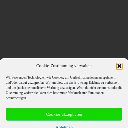
Cookie-Zustimmung verwalten
Wir verwenden Technologien wie Cookies, um Geräteinformationen zu speichern
und/oder darauf zuzugreifen. Wir tun dies, um das Browsing-Erlebnis zu verbessern
und um (nicht) personalisierte Werbung anzuzeigen. Wenn du nicht zustimmst oder die
Zustimmung widerrufst, kann dies bestimmte Merkmale und Funktionen
beeinträchtigen.
Cookies akzeptieren
© 2026
MeatWant
– Alle Rechte vorbehalten
Ablehnen