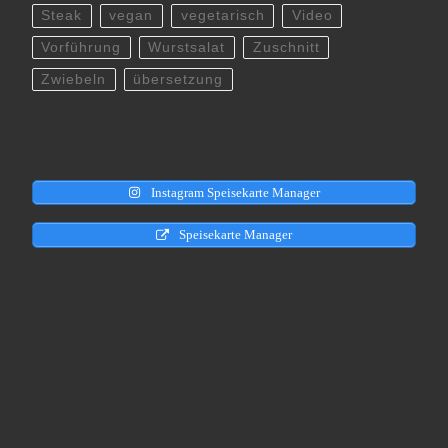
Steak
vegan
vegetarisch
Video
Vorführung
Wurstsalat
Zuschnitt
Zwiebeln
übersetzung
Instagram Speisekarte Manager
Speisekarte Manager