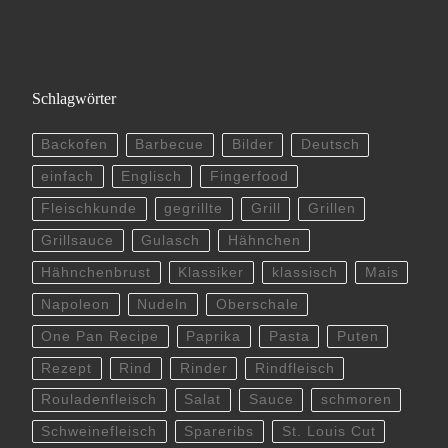
Schlagwörter
Backofen
Barbecue
Bilder
Deutsch
einfach
Englisch
Fingerfood
Fleischkunde
gegrillte
Grill
Grillen
Grillsauce
Gulasch
Hähnchen
Hähnchenbrust
Klassiker
klassisch
Mais
Napoleon
Nudeln
Oberschale
One Pan Recipe
Paprika
Pasta
Puten
Rezept
Rind
Rinder
Rindfleisch
Rouladenfleisch
Salat
Sauce
schmoren
Schweinefleisch
Spareribs
St. Louis Cut